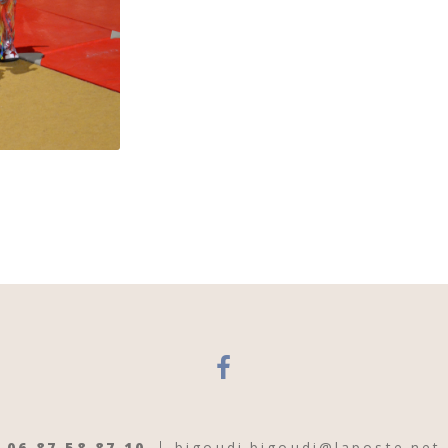
06 87 58 87 10
bigoudi.bigoudi@laposte.net