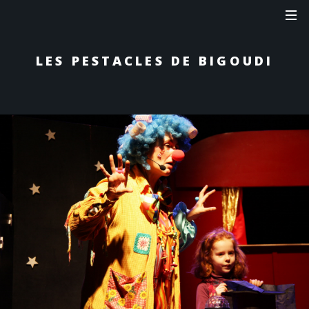
LES PESTACLES DE BIGOUDI