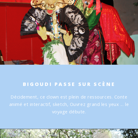
BIGOUDI PASSE SUR SCÈNE
Décidement, ce clown est plein de ressources.
Conte
animé et interactif, sketch,
Ouvrez grand les yeux ... le
voyage débute.