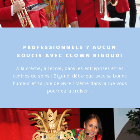
PROFESSIONNELS ? AUCUN
SOUCIS AVEC CLOWN BIGOUDI
A la crèche, à l'école, dans les entreprises et les
centres de soins :
Bigoudi débarque avec sa bonne
humeur et sa joie de vivre !
Même dans la rue vous
pourriez la croiser ...