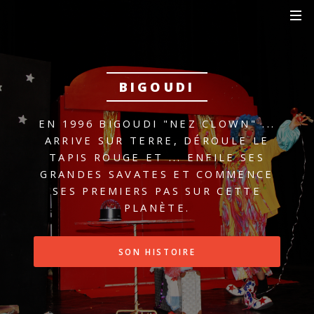
BIGOUDI
EN 1996 BIGOUDI "NEZ CLOWN" ...
ARRIVE SUR TERRE, DÉROULE LE
TAPIS ROUGE ET ...
ENFILE SES
GRANDES SAVATES ET COMMENCE
SES PREMIERS PAS SUR CETTE
PLANÈTE.
SON HISTOIRE