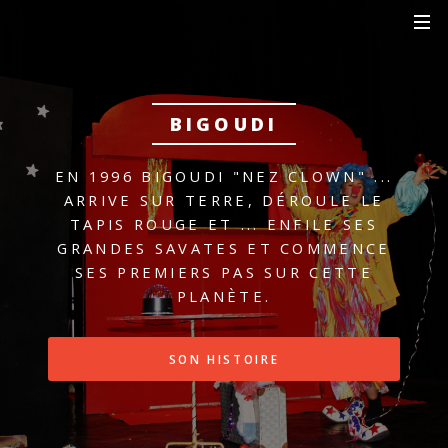
BIGOUDI
EN 1996 BIGOUDI "NEZ CLOWN" ...
ARRIVE SUR TERRE, DÉROULE LE
TAPIS ROUGE ET ...
ENFILE SES
GRANDES SAVATES ET COMMENCE
SES PREMIERS PAS SUR CETTE
PLANÈTE.
SON HISTOIRE