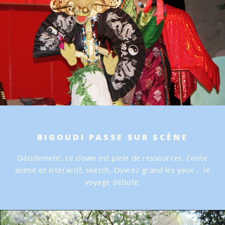
BIGOUDI PASSE SUR SCÈNE
Décidement, ce clown est plein de ressources.
Conte
animé et interactif, sketch,
Ouvrez grand les yeux ... le
voyage débute.