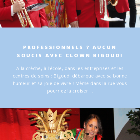
PROFESSIONNELS ? AUCUN
SOUCIS AVEC CLOWN BIGOUDI
A la crèche, à l'école, dans les entreprises et les
centres de soins :
Bigoudi débarque avec sa bonne
humeur et sa joie de vivre !
Même dans la rue vous
pourriez la croiser ...